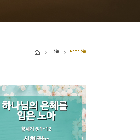
말씀
남부말씀