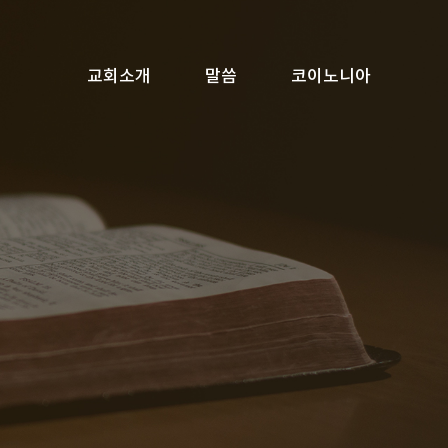
교회소개
말씀
코이노니아
범
사말
전국모임소식
우리의 신앙
부서별게시판
남부말씀
집회 및 위치 안내
특별말씀
신앙상담
회의록