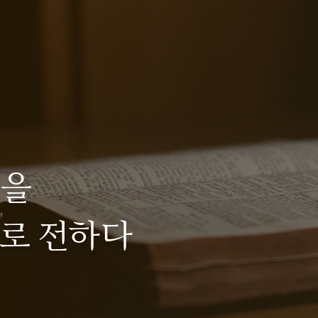
교회소식
교회앨
인
씀을
로 전하다